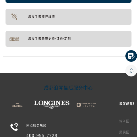
浪琴手表摔坏维修
浪琴手表表带更换/订购/定制


成都浪琴售后服务中心
浪琴成都市
锦江区

网点服务热线
武侯区
400-995-7728