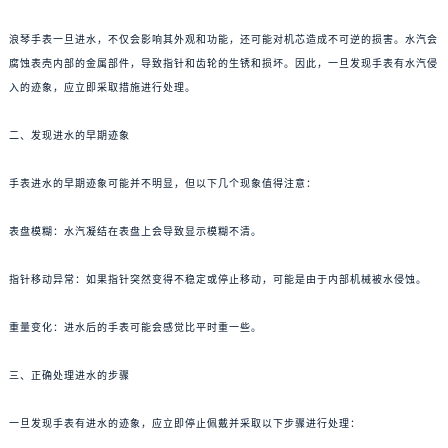
浪琴手表一旦进水，不仅会影响其外观和功能，还可能对机芯造成不可逆的损害。水汽会
腐蚀表壳内部的金属部件，导致指针和齿轮的生锈和损坏。因此，一旦发现手表有水汽侵
入的迹象，应立即采取措施进行处理。
二、发现进水的早期迹象
手表进水的早期迹象可能并不明显，但以下几个现象值得注意：
表盘模糊：水汽凝结在表盘上会导致显示模糊不清。
指针移动异常：如果指针突然变得不稳定或停止移动，可能是由于内部机械被水侵蚀。
重量变化：进水后的手表可能会感觉比平时重一些。
三、正确处理进水的步骤
一旦发现手表有进水的迹象，应立即停止佩戴并采取以下步骤进行处理：