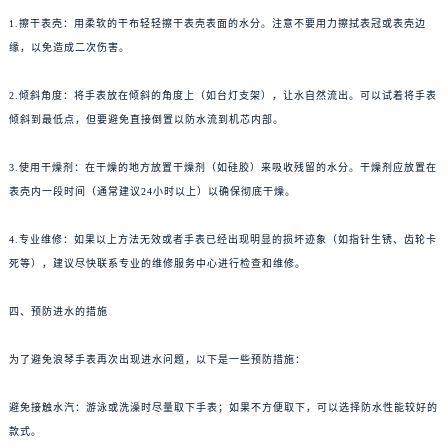
1.擦干表壳：用柔软的干布轻轻擦干表壳表面的水分。注意不要用力擦拭表冠或表壳边
缘，以免造成二次伤害。
2.倾斜角度：将手表放在倾斜的角度上（如台灯支架），让水自然流出。可以试着将手表
倾斜到最低点，但要避免直接倒置以防水流到机芯内部。
3.使用干燥剂：在干燥的地方放置干燥剂（如硅胶）来吸收残留的水分。干燥剂应放置在
表壳内一段时间（通常建议24小时以上）以确保彻底干燥。
4.专业维修：如果以上方法无效或者手表已经出现明显的损坏迹象（如指针生锈、齿轮卡
死等），建议尽快联系专业的维修服务中心进行检查和维修。
四、预防进水的措施
为了避免浪琴手表再次出现进水问题，以下是一些预防措施：
避免接触水汽：游泳或洗澡时尽量取下手表；如果不方便取下，可以选择防水性能较好的
款式。