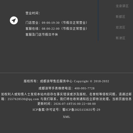
龙泉驿区
营业时间：
新都区

门店营业：09:00-19:30（节假日正常营业）
双流区
客服在线：08:00-22:00（节假日正常营业）
客服及门店节假日不休
新津区
版权所有：
成都浪琴售后服务中心
Copyright © 2018-2032
成都浪琴手表维修电话：
400-995-7728
如权利人或知情人士发现本站内容存在事实错误或涉及版权、名誉权等侵权问题，请通过邮
箱：2557628530@qq.com 与我们联系，我们将在收到通知后立即依法处理。当前页面信息
更新时间：2026-07-18T16:00:22+08:00
ICP备案/许可证号：蜀ICP备2025153635号-29
XML