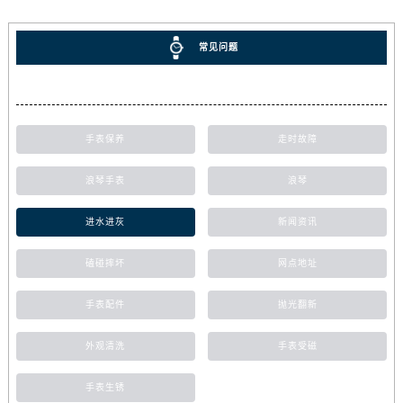
常见问题
手表保养
走时故障
浪琴手表
浪琴
进水进灰
新闻资讯
磕碰摔坏
网点地址
手表配件
抛光翻新
外观清洗
手表受磁
手表生锈