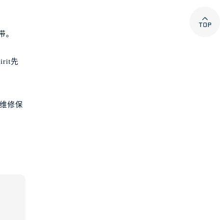

带。
it先
者维修保