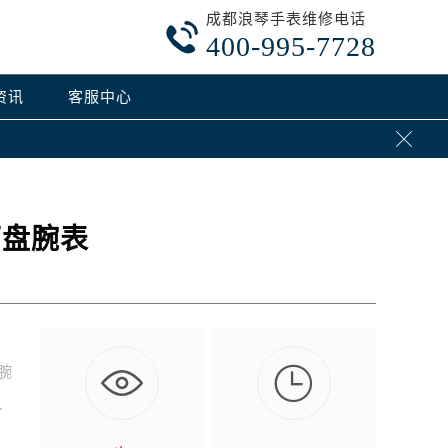
成都浪琴手表维修电话

400-995-7728
资讯
客服中心

面盘腕表

腕
、