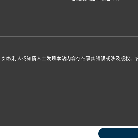
如权利人或知情人士发现本站内容存在事实错误或涉及版权、名誉权