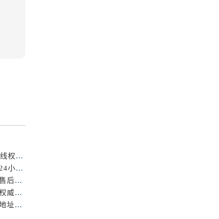
成都浪琴官方售后服务中心｜详细地址与24小时售后热线权威信息公示（2026年7月最新）
亲身到店探访成都浪琴官方售后服务中心｜最新地址与24小时服务电话（2026年7月最新）
亲身到店探访成都浪琴官方售后服务中心｜官方地址与售后服务电话（2026年7月最新）
成都浪琴官方售后服务中心｜详细官方热线及维修地址权威信息公示（2026年7月最新）
亲身探访成都浪琴官方售后服务中心｜完整电话和维修地址（2026年7月最新）