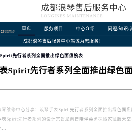
成都浪琴售后服务中心
LONGINES MAINTENANCE
首页
服务项目
中心介绍
问题/知识/
成都浪琴售后服务中心竭诚为您服务！
Spirit先行者系列全面推出绿色面盘腕表
表Spirit先行者系列全面推出绿色
维修中心分享：浪琴手表Spirit先行者系列全面推出绿色面盘
表Spirit先行者系列的设计宗旨是向曾陪伴英勇探险家征服天空
地…