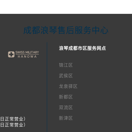
成都浪琴售后服务中心
浪琴成都市区服务网点
锦江区
武侯区
龙泉驿区
新都区
双流区
新津区
节假日正常营业）
节假日正常营业）