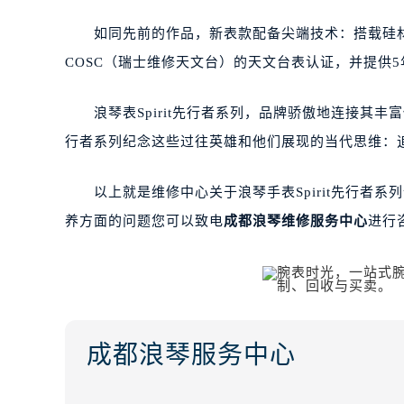
如同先前的作品，新表款配备尖端技术：搭载硅材质
COSC（瑞士维修天文台）的天文台表认证，并提供
浪琴表Spirit先行者系列，品牌骄傲地连接其丰富
行者系列纪念这些过往英雄和他们展现的当代思维：
以上就是维修中心关于浪琴手表Spirit先行者系
养方面的问题您可以致电
成都浪琴维修服务中心
进行
成都浪琴服务中心