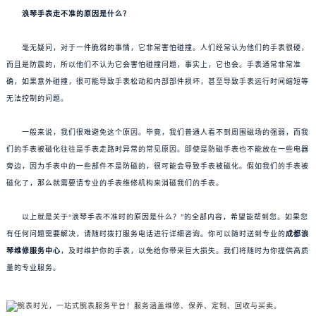
浪琴手表走不准的原因是什么？
毫无疑问，对于一件脆弱的事情，它非常害怕碰撞。人们经常认为他们的手表很硬，
而且是防震的，所以他们不认为它会害怕碰撞问题，事实上，它也会。手表通常非常准
确，如果意外碰撞，很可能导致手表松动和内部部件损坏，甚至导致手表运行时间缩短等
无法控制的问题。
一般来说，我们很难避免这个原因。毕竟，我们普通人看不到周围磁场的强弱，而我
们的手表被磁化往往是手表走路时异常的常见原因。即使是防磁手表也不能放在一些电器
旁边，因为手表中的一些部件不是防磁的，很可能会导致手表被磁化。假如我们的手表被
磁化了，那么就需要请专业的手表维修机构来消磁我们的手表。
以上就是关于“浪琴手表不准时的原因是什么？”的全部内容，希望能帮到您。如果您
有任何问题需要解决，请随时拨打服务电话进行详细咨询。你可以随时送到专业的
成都浪
琴维修服务中心
，及时维护你的手表，以免给你带来巨大损失。我们将随时为你提供高质
量的专业服务。