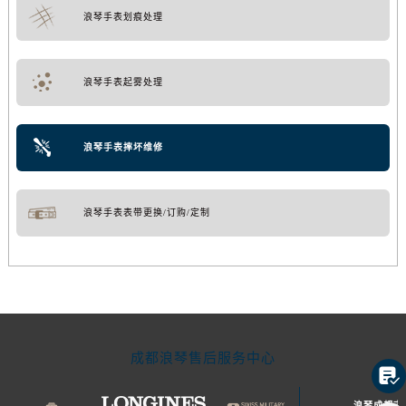
浪琴手表划痕处理
浪琴手表起雾处理
浪琴手表摔坏维修
浪琴手表表带更换/订购/定制
成都浪琴售后服务中心

浪琴成都市