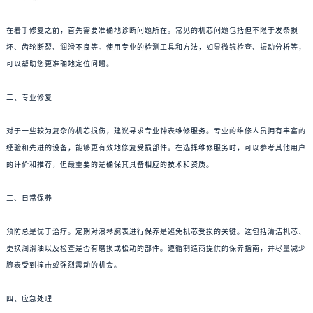
在着手修复之前，首先需要准确地诊断问题所在。常见的机芯问题包括但不限于发条损
坏、齿轮断裂、润滑不良等。使用专业的检测工具和方法，如显微镜检查、振动分析等，
可以帮助您更准确地定位问题。
二、专业修复
对于一些较为复杂的机芯损伤，建议寻求专业钟表维修服务。专业的维修人员拥有丰富的
经验和先进的设备，能够更有效地修复受损部件。在选择维修服务时，可以参考其他用户
的评价和推荐，但最重要的是确保其具备相应的技术和资质。
三、日常保养
预防总是优于治疗。定期对浪琴腕表进行保养是避免机芯受损的关键。这包括清洁机芯、
更换润滑油以及检查是否有磨损或松动的部件。遵循制造商提供的保养指南，并尽量减少
腕表受到撞击或强烈震动的机会。
四、应急处理