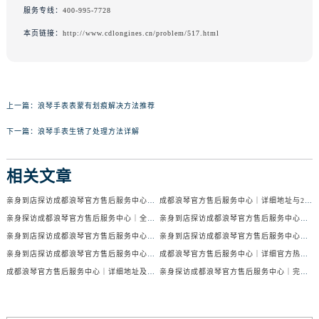
服务专线：
400-995-7728
本页链接：
http://www.cdlongines.cn/problem/517.html
上一篇：
浪琴手表表蒙有划痕解决方法推荐
下一篇：
浪琴手表生锈了处理方法详解
相关文章
亲身到店探访成都浪琴官方售后服务中心｜服务电话及24小时维修地址（2026年7月最新）
成都浪琴官方售后服务中心｜详细地址与24小时售后热线权威信息公示（2026年7月最新）
亲身探访成都浪琴官方售后服务中心｜全新官方地址与24小时热线（2026年7月最新）
亲身到店探访成都浪琴官方售后服务中心｜最新地址与24小时服务电话（2026年7月最新）
亲身到店探访成都浪琴官方售后服务中心｜服务热线及全部网点地址（2026年7月最新）
亲身到店探访成都浪琴官方售后服务中心｜官方地址与售后服务电话（2026年7月最新）
亲身到店探访成都浪琴官方售后服务中心｜地址与官方服务热线（2026年7月最新）
成都浪琴官方售后服务中心｜详细官方热线及维修地址权威信息公示（2026年7月最新）
成都浪琴官方售后服务中心｜详细地址及售后服务电话权威信息公示（2026年7月最新）
亲身探访成都浪琴官方售后服务中心｜完整电话和维修地址（2026年7月最新）