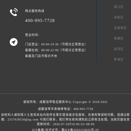
锦江区

网点服务热线
武侯区
400-995-7728
龙泉驿区
营业时间：
新都区

门店营业：09:00-19:30（节假日正常营业）
双流区
客服在线：08:00-22:00（节假日正常营业）
客服及门店节假日不休
新津区
版权所有：
成都浪琴售后服务中心
Copyright © 2018-2032
成都浪琴手表维修电话：
400-995-7728
如权利人或知情人士发现本站内容存在事实错误或涉及版权、名誉权等侵权问题，请通过邮
箱：2557628530@qq.com 与我们联系，我们将在收到通知后立即依法处理。当前页面信息
更新时间：2026-07-18T16:00:25+08:00
ICP备案/许可证号：蜀ICP备2025153635号-29