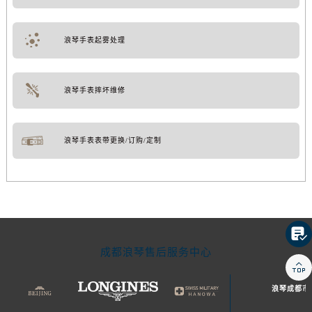
浪琴手表起雾处理
浪琴手表摔坏维修
浪琴手表表带更换/订购/定制

成都浪琴售后服务中心

浪琴成都市