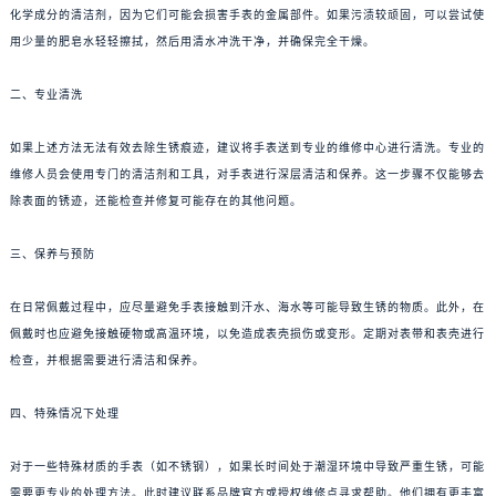
化学成分的清洁剂，因为它们可能会损害手表的金属部件。如果污渍较顽固，可以尝试使
用少量的肥皂水轻轻擦拭，然后用清水冲洗干净，并确保完全干燥。
二、专业清洗
如果上述方法无法有效去除生锈痕迹，建议将手表送到专业的维修中心进行清洗。专业的
维修人员会使用专门的清洁剂和工具，对手表进行深层清洁和保养。这一步骤不仅能够去
除表面的锈迹，还能检查并修复可能存在的其他问题。
三、保养与预防
在日常佩戴过程中，应尽量避免手表接触到汗水、海水等可能导致生锈的物质。此外，在
佩戴时也应避免接触硬物或高温环境，以免造成表壳损伤或变形。定期对表带和表壳进行
检查，并根据需要进行清洁和保养。
四、特殊情况下处理
对于一些特殊材质的手表（如不锈钢），如果长时间处于潮湿环境中导致严重生锈，可能
需要更专业的处理方法。此时建议联系品牌官方或授权维修点寻求帮助。他们拥有更丰富